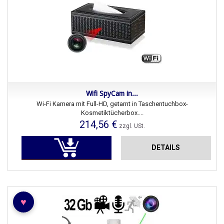
Wifi SpyCam in...
Wi-Fi Kamera mit Full-HD, getarnt in Taschentuchbox-
Kosmetiktücherbox....
214,56 €
zzgl. USt.
DETAILS
♥