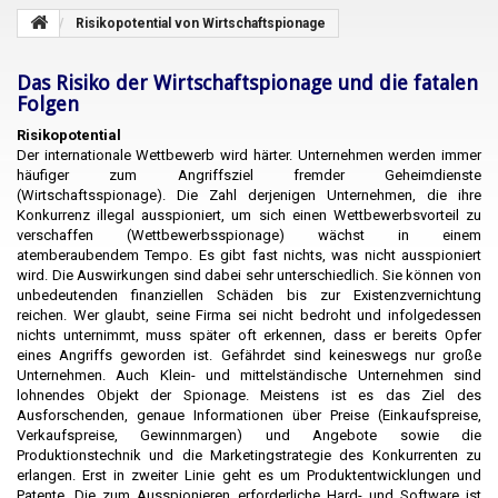
Risikopotential von Wirtschaftspionage
Das Risiko der Wirtschaftspionage und die fatalen
Folgen
Risikopotential
Der internationale Wettbewerb wird härter. Unternehmen werden immer
häufiger zum Angriffsziel fremder Geheimdienste
(Wirtschaftsspionage). Die Zahl derjenigen Unternehmen, die ihre
Konkurrenz illegal ausspioniert, um sich einen Wettbewerbsvorteil zu
verschaffen (Wettbewerbsspionage) wächst in einem
atemberaubendem Tempo. Es gibt fast nichts, was nicht ausspioniert
wird. Die Auswirkungen sind dabei sehr unterschiedlich. Sie können von
unbedeutenden finanziellen Schäden bis zur Existenzvernichtung
reichen. Wer glaubt, seine Firma sei nicht bedroht und infolgedessen
nichts unternimmt, muss später oft erkennen, dass er bereits Opfer
eines Angriffs geworden ist. Gefährdet sind keineswegs nur große
Unternehmen. Auch Klein- und mittelständische Unternehmen sind
lohnendes Objekt der Spionage. Meistens ist es das Ziel des
Ausforschenden, genaue Informationen über Preise (Einkaufspreise,
Verkaufspreise, Gewinnmargen) und Angebote sowie die
Produktionstechnik und die Marketingstrategie des Konkurrenten zu
erlangen. Erst in zweiter Linie geht es um Produktentwicklungen und
Patente. Die zum Ausspionieren erforderliche Hard- und Software ist