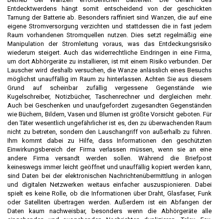
Entdecktwerdens hängt somit entscheidend von der geschickten
Tarnung der Batterie ab. Besonders raffiniert sind Wanzen, die auf eine
eigene Stromversorgung verzichten und stattdessen die in fast jedem
Raum vorhandenen Stromquellen nutzen. Dies setzt regelmäßig eine
Manipulation der Stromleitung voraus, was das Entdeckungsrisiko
wiederum steigert. Auch das widerrechtliche Eindringen in eine Firma,
um dort Abhörgeräte zu installieren, ist mit einem Risiko verbunden. Der
Lauscher wird deshalb versuchen, die Wanze anlässlich eines Besuchs
möglichst unauffällig im Raum zu hinterlassen. Achten Sie aus diesem
Grund auf scheinbar zufällig vergessene Gegenstände wie
Kugelschreiber, Notizbücher, Taschenrechner und dergleichen mehr.
Auch bei Geschenken und unaufgefordert zugesandten Gegenständen
wie Büchern, Bildern, Vasen und Blumen ist größte Vorsicht geboten. Für
den Täter wesentlich ungefährlicher ist es, den zu überwachenden Raum
nicht zu betreten, sondern den Lauschangriff von außerhalb zu führen.
Ihm kommt dabei zu Hilfe, dass Informationen den geschützten
Einwirkungsbereich der Firma verlassen müssen, wenn sie an eine
andere Firma versandt werden sollen. Während die Briefpost
keineswegs immer leicht geöffnet und unauffällig kopiert werden kann,
sind Daten bei der elektronischen Nachrichtenübermittlung in anlogen
und digitalen Netzwerken weitaus einfacher auszuspionieren. Dabei
spielt es keine Rolle, ob die Informationen über Draht, Glasfaser, Funk
oder Satelliten übertragen werden. Außerdem ist ein Abfangen der
Daten kaum nachweisbar, besonders wenn die Abhörgeräte alle