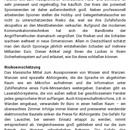
sehr preiswert und regelmäßig frei käuflich. Der Kreis der potentiell
Spionierenden ist daher außerordentlich groß. Neben professionell
arbeitenden Spionen stellen die Hobby- und Gelegenheitslauscher ein
nicht zu unterschätzendes Risiko dar, weil sie ihre Zufallsfunde
skrupellos an den Meistbietenden verkaufen. Aufgrund der modernen
Kommunikationstechniken hat sich die Bandbreite der
Angriffsmethoden dramatisch vergrößert. Die Risiken und die Schäden
wachsen weltweit in neue Dimensionen. Allein in Deutschland schätzt
man den durch Spionage jährlich entstehenden Schaden auf mehrere
Milliarden Euro. Dieser Artikel zeigt Ihnen die Lücken in Ihrem
Sicherheitssystem auf und erläutert, wie Sie diese schließen können.
Risikoeinschätzung
Das klassische Mittel zum Ausspionieren von Wissen sind Wanzen.
Wanzen sind spezielle Abhörgeräte, die die Sprache im abgehörten
Raum wie ein Mikrofon aufnehmen und die Information unter
Zuhilfenahme eines Funk-Minisenders weitergeben. Daneben gibt es
Laserabhörsysteme, die von außen selbst bei geschlossenem Fenster
jedes gesprochene Wort auffangen. Auch Körperschallmikrofone, z.B. in
Wänden eingebaut, verwandeln Ihr Büro in einen heißen Raum – ein
überwachtes Zimmer. Infolge immer kleiner und preiswerter werdender
elektronischer Bauteile sinken die Preise für Abhörgeräte. Die Gefahr für
den Lauscher, bei seinem Einsatz ertappt zu werden, nimmt
entsprechend ab. Vergleichsweise groß geblieben sind nur die zum
Betrieb der Wanzen erforderlichen Batterien. Die Gefahr des