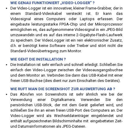
WIE GENAU FUNKTIONIERT „VIDEO-LOGGER“ ?
Der Video-Logger ist ein innovativer, kleiner Frame-Grabber, der in
einem Standard-Videokabel versteckt ist. Er kann das
Videosignal eines Computers oder Laptops erfassen. Der
eingebaute leistungsstarke FPGA-Chip und der Mikroprozessor
ermöglichen es, das aufgenommene Videosignal in ein JPEG-Bild
umzuwandeln und es auf das interne 2-Gigabyte-Flash-Laufwerk
zu speichern. Der VideoLogger ist ein rein elektronischer Zusatz,
d.h. er benötigt keine Software oder Treiber und stört nicht die
Standard-Videoübertragung zum Monitor.
WIE GEHT DIE INSTALLATION ?
Die Installation ist sehr einfach und schnell erledigt. Schließen Sie
einfach den Video-Logger zwischen der Videoausgangsbuchse
und dem Monitor an. Verbinden Sie dann das USB-Kabel mit einer
freien USB-Buchse (dies dient nur zum Einschalten des Gerätes).
WIE RUFT MAN DIE SCREENSHOT ZUR AUSWERTUNG AB ?
Das Abrufen von Screenshots ist sehr ähnlich wie bei der
Verwendung einer Digitalkamera. Verwenden Sie den
persönlichen USB-Stick, der mit dem Gerät geliefert wird, und
schließen Sie ihn an einen freien USB-Port des Computers an. Der
Video-Logger wird als Wechseldatenträger eingeblendet und
enthält aufgezeichneten Bildschirminhalte mit eingebetteten Zeit-
und Datumsinformationen als JPEG-Dateien.