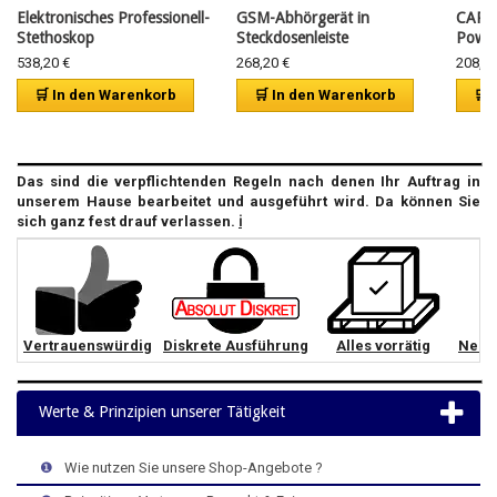
Elektronisches Professionell-
GSM-Abhörgerät in
CAR G
Stethoskop
Steckdosenleiste
Powe
538,20 €
268,20 €
208,08
🛒 In den Warenkorb
🛒 In den Warenkorb
🛒 
Das sind die verpflichtenden Regeln nach denen Ihr Auftrag in
unserem Hause bearbeitet und ausgeführt wird. Da können Sie
sich ganz fest drauf verlassen.
ℹ️
Vertrauenswürdig
Diskrete Ausführung
Alles vorrätig
Neut
Werte & Prinzipien unserer Tätigkeit
>
>
>
❶
>
Wie nutzen Sie unsere Shop-Angebote ?