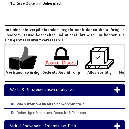
1 x Reise Gürtel mit Geheimfach
Das sind die verpflichtenden Regeln nach denen Ihr Auftrag in
unserem Hause bearbeitet und ausgeführt wird. Da können Sie
sich ganz fest drauf verlassen.
ℹ️
Vertrauenswürdig
Diskrete Ausführung
Alles vorrätig
Neut
Werte & Prinzipien unserer Tätigkeit
>
>
>
❶
>
Wie nutzen Sie unsere Shop-Angebote ?
>
>
>
❷
>
Beiseitiges Vertrauen, Respekt & Fairness
Virtual Showroom - Information-Desk