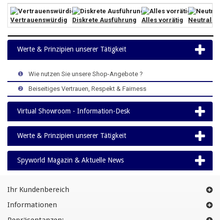
Vertrauenswürdig
Diskrete Ausführung
Alles vorrätig
Neutrale 
Werte & Prinzipien unserer Tätigkeit
>
>
>
❶
>
Wie nutzen Sie unsere Shop-Angebote ?
>
>
>
❷
>
Beiseitiges Vertrauen, Respekt & Fairness
Virtual Showroom - Information-Desk
Werte & Prinzipien unserer Tätigkeit
Spyworld Magazin & Aktuelle News
Ihr Kundenbereich
Informationen