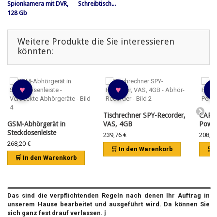
Spionkamera mit DVR,
Schreibtisch...
128 Gb
Weitere Produkte die Sie interessieren
könnten:
♥
♥
♥
Tischrechner SPY-Recorder,
CAR G
GSM-Abhörgerät in
VAS, 4GB
Powe
Steckdosenleiste
239,76 €
208,08
268,20 €
🛒 In den Warenkorb
🛒 
🛒 In den Warenkorb
Das sind die verpflichtenden Regeln nach denen Ihr Auftrag in
unserem Hause bearbeitet und ausgeführt wird. Da können Sie
sich ganz fest drauf verlassen.
ℹ️