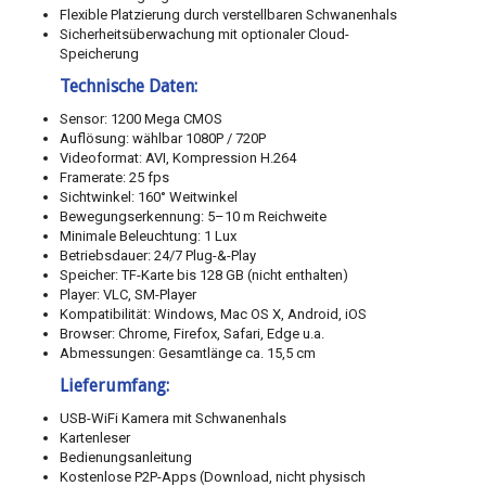
Flexible Platzierung durch verstellbaren Schwanenhals
Sicherheitsüberwachung mit optionaler Cloud-
Speicherung
Technische Daten:
Sensor: 1200 Mega CMOS
Auflösung: wählbar 1080P / 720P
Videoformat: AVI, Kompression H.264
Framerate: 25 fps
Sichtwinkel: 160° Weitwinkel
Bewegungserkennung: 5–10 m Reichweite
Minimale Beleuchtung: 1 Lux
Betriebsdauer: 24/7 Plug-&-Play
Speicher: TF-Karte bis 128 GB (nicht enthalten)
Player: VLC, SM-Player
Kompatibilität: Windows, Mac OS X, Android, iOS
Browser: Chrome, Firefox, Safari, Edge u.a.
Abmessungen: Gesamtlänge ca. 15,5 cm
Lieferumfang:
USB-WiFi Kamera mit Schwanenhals
Kartenleser
Bedienungsanleitung
Kostenlose P2P-Apps (Download, nicht physisch