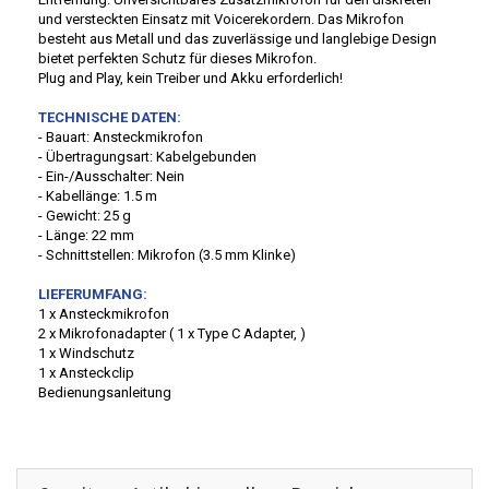
und versteckten Einsatz mit Voicerekordern. Das Mikrofon
besteht aus Metall und das zuverlässige und langlebige Design
bietet perfekten Schutz für dieses Mikrofon.
Plug and Play, kein Treiber und Akku erforderlich!
TECHNISCHE DATEN:
- Bauart: Ansteckmikrofon
- Übertragungsart: Kabelgebunden
- Ein-/Ausschalter: Nein
- Kabellänge: 1.5 m
- Gewicht: 25 g
- Länge: 22 mm
- Schnittstellen: Mikrofon (3.5 mm Klinke)
LIEFERUMFANG:
1 x Ansteckmikrofon
2 x Mikrofonadapter ( 1 x Type C Adapter, )
1 x Windschutz
1 x Ansteckclip
Bedienungsanleitung