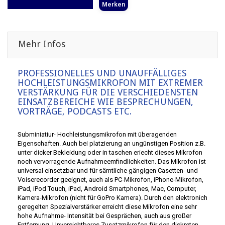
Merken
Mehr Infos
PROFESSIONELLES UND UNAUFFÄLLIGES
HOCHLEISTUNGSMIKROFON MIT EXTREMER
VERSTÄRKUNG FÜR DIE VERSCHIEDENSTEN
EINSATZBEREICHE WIE BESPRECHUNGEN,
VORTRÄGE, PODCASTS ETC.
Subminiatiur- Hochleistungsmikrofon mit überagenden
Eigenschaften. Auch bei platzierung an ungünstigen Position z.B.
unter dicker Bekleidung oder in taschen eriecht dieses Mikrofon
noch vervorragende Aufnahmeemfindlichkeiten. Das Mikrofon ist
universal einsetzbar und für sämtliche gängigen Casetten- und
Voiserecorder geeignet, auch als PC-Mikrofon, iPhone-Mikrofon,
iPad, iPod Touch, iPad, Android Smartphones, Mac, Computer,
Kamera-Mikrofon (nicht für GoPro Kamera). Durch den elektronich
geregelten Spezialverstärker erreicht diese Mikrofon eine sehr
hohe Aufnahme- Intensität bei Gesprächen, auch aus großer
Entfernung. Unversichtbares Zusatzmikrofon für den diskreten