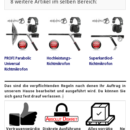
8 weitere Artikel im selben Bereich:
PROFI Parabolic
Hochleistungs-
Superkardiod-
Universal
Richtmikrofon
Richtmikrofon
Richtmikrofon
Das sind die verpflichtenden Regeln nach denen Ihr Auftrag in
unserem Hause bearbeitet und ausgeführt wird. Da können Sie
sich ganz fest drauf verlassen.
ℹ️
Vertrauenswürdig
Diskrete Ausführung
Alles vorrätig
Neut