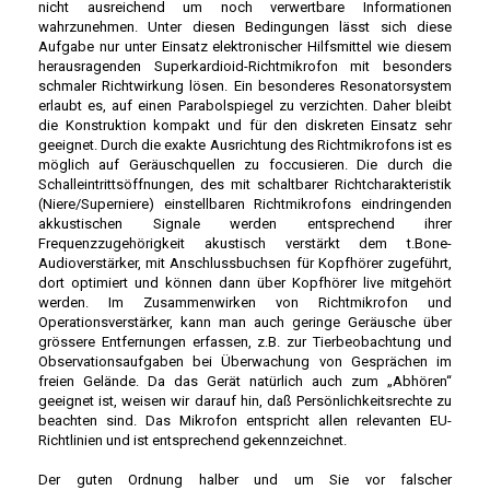
nicht ausreichend um noch verwertbare Informationen
wahrzunehmen. Unter diesen Bedingungen lässt sich diese
Aufgabe nur unter Einsatz elektronischer Hilfsmittel wie diesem
herausragenden Superkardioid-Richtmikrofon mit besonders
schmaler Richtwirkung lösen. Ein besonderes Resonatorsystem
erlaubt es, auf einen Parabolspiegel zu verzichten. Daher bleibt
die Konstruktion kompakt und für den diskreten Einsatz sehr
geeignet. Durch die exakte Ausrichtung des Richtmikrofons ist es
möglich auf Geräuschquellen zu foccusieren. Die durch die
Schalleintrittsöffnungen, des mit schaltbarer Richtcharakteristik
(Niere/Superniere) einstellbaren Richtmikrofons eindringenden
akkustischen Signale werden entsprechend ihrer
Frequenzzugehörigkeit akustisch verstärkt dem t.Bone-
Audioverstärker, mit Anschlussbuchsen für Kopfhörer zugeführt,
dort optimiert und können dann über Kopfhörer live mitgehört
werden. Im Zusammenwirken von Richtmikrofon und
Operationsverstärker, kann man auch geringe Geräusche über
grössere Entfernungen erfassen, z.B. zur Tierbeobachtung und
Observationsaufgaben bei Überwachung von Gesprächen im
freien Gelände. Da das Gerät natürlich auch zum „Abhören“
geeignet ist, weisen wir darauf hin, daß Persönlichkeitsrechte zu
beachten sind. Das Mikrofon entspricht allen relevanten EU-
Richtlinien und ist entsprechend gekennzeichnet.
Der guten Ordnung halber und um Sie vor falscher