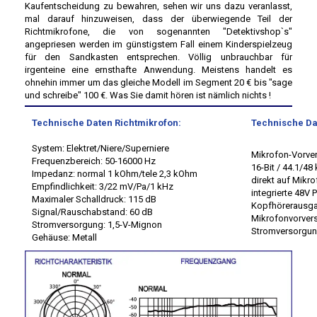
Kaufentscheidung zu bewahren, sehen wir uns dazu veranlasst,
mal darauf hinzuweisen, dass der überwiegende Teil der
Richtmikrofone, die von sogenannten "Detektivshop`s"
angepriesen werden im günstigstem Fall einem Kinderspielzeug
für den Sandkasten entsprechen. Völlig unbrauchbar für
irgenteine eine ernsthafte Anwendung. Meistens handelt es
ohnehin immer um das gleiche Modell im Segment 20 € bis "sage
und schreibe" 100 €. Was Sie damit hören ist nämlich nichts !
Technische Daten Richtmikrofon:
Technische Da
System: Elektret/Niere/Superniere
Mikrofon-Vorve
Frequenzbereich: 50-16000 Hz
16-Bit / 44.1/48
Impedanz: normal 1 kOhm/tele 2,3 kOhm
direkt auf Mikr
Empfindlichkeit: 3/22 mV/Pa/1 kHz
integrierte 48V
Maximaler Schalldruck: 115 dB
Kopfhörerausga
Signal/Rauschabstand: 60 dB
Mikrofonvorvers
Stromversorgung: 1,5-V-Mignon
Stromversorgun
Gehäuse: Metall