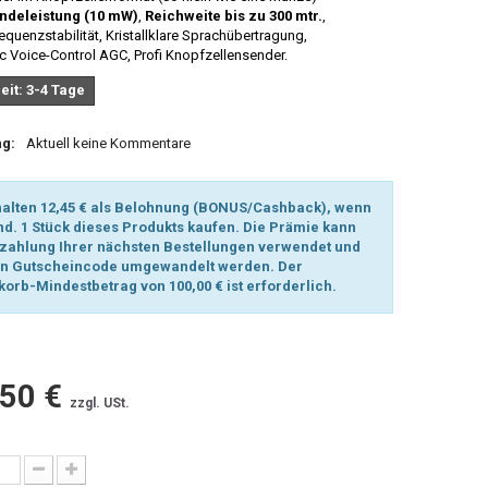
ndeleistung (10 mW)
,
Reichweite bis zu 300 mtr.
,
requenzstabilität, Kristallklare Sprachübertragung,
ic Voice-Control AGC, Profi Knopfzellensender.
eit: 3-4 Tage
g:
Aktuell keine Kommentare
halten 12,45 € als Belohnung (BONUS/Cashback), wenn
nd. 1 Stück dieses Produkts kaufen. Die Prämie kann
zahlung Ihrer nächsten Bestellungen verwendet und
en Gutscheincode umgewandelt werden. Der
orb-Mindestbetrag von 100,00 € ist erforderlich.
50 €
zzgl. USt.