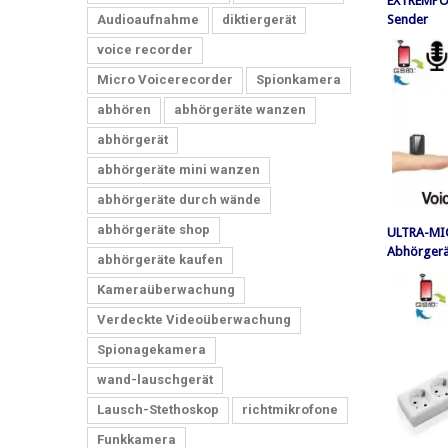
EXTREMPO
Audioaufnahme
diktiergerät
Sender
voice recorder
Micro Voicerecorder
Spionkamera
abhören
abhörgeräte wanzen
abhörgerät
abhörgeräte mini wanzen
abhörgeräte durch wände
abhörgeräte shop
ULTRA-MI
Abhörgerä
abhörgeräte kaufen
Kameraüberwachung
Verdeckte Videoüberwachung
Spionagekamera
wand-lauschgerät
Lausch-Stethoskop
richtmikrofone
Funkkamera