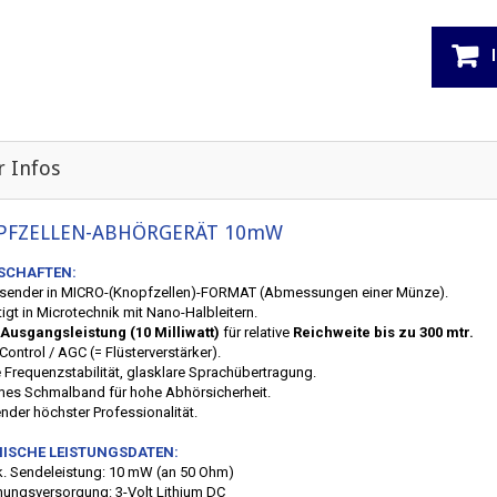
 Infos
PFZELLEN-ABHÖRGERÄT 10mW
SCHAFTEN:
sender in MICRO-(Knopfzellen)-FORMAT (Abmessungen einer Münze).
tigt in Microtechnik mit Nano-Halbleitern.
Ausgangsleistung (10 Milliwatt)
für relative
Reichweite bis zu 300 mtr.
Control / AGC (= Flüsterverstärker).
e Frequenzstabilität, glasklare Sprachübertragung.
emes Schmalband für hohe Abhörsicherheit.
ender höchster Professionalität.
ISCHE LEISTUNGSDATEN:
ik. Sendeleistung: 10 mW (an 50 Ohm)
nungsversorgung: 3-Volt Lithium DC