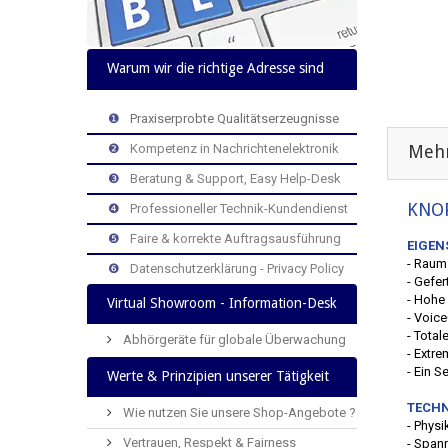
Warum wir die richtige Adresse sind
>
>
>
❶
>
Praxiserprobte Qualitätserzeugnisse
>
>
>
❷
>
Kompetenz in Nachrichtenelektronik
Mehr
>
>
>
❸
>
Beratung & Support, Easy Help-Desk
KNO
>
>
>
❹
>
Professioneller Technik-Kundendienst
>
>
>
❺
>
Faire & korrekte Auftragsausführung
EIGEN
- Raum
>
>
>
❻
>
Datenschutzerklärung - Privacy Policy
- Gefer
- Hohe
Virtual Showroom - Information-Desk
- Voice
- Total
Abhörgeräte für globale Überwachung
- Extr
- Ein S
Werte & Prinzipien unserer Tätigkeit
TECHN
Wie nutzen Sie unsere Shop-Angebote ?
- Phys
Vertrauen, Respekt & Fairness
- Span