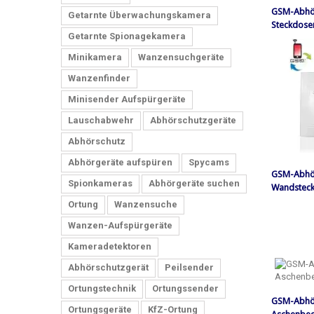
GSM-Abhör
Getarnte Überwachungskamera
Steckdosen
Getarnte Spionagekamera
Minikamera
Wanzensuchgeräte
Wanzenfinder
Minisender Aufspürgeräte
Lauschabwehr
Abhörschutzgeräte
Abhörschutz
Abhörgeräte aufspüren
Spycams
GSM-Abhör
Spionkameras
Abhörgeräte suchen
Wandsteck
Ortung
Wanzensuche
Wanzen-Aufspürgeräte
Kameradetektoren
Abhörschutzgerät
Peilsender
Ortungstechnik
Ortungssender
GSM-Abhö
Ortungsgeräte
KfZ-Ortung