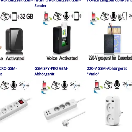
WER Langzeit GSM-
HIGHPOWER Langzeit GSM-
POWER Langzeit GSM-Sen
Sender
CRO GSM-
GSM SPY-PRO GSM-
220-V GSM-Abhörgerät
t
Abhörgerät
"Vario"