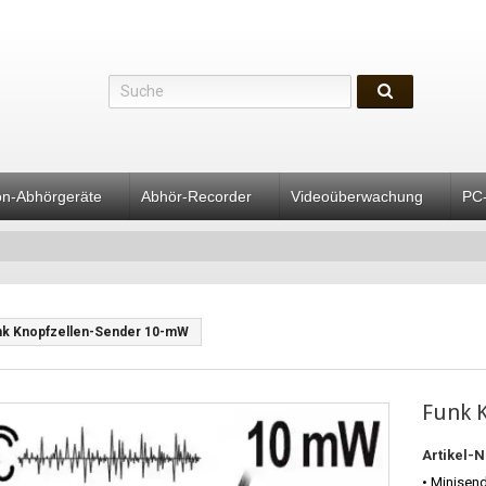
on-Abhörgeräte
Abhör-Recorder
Videoüberwachung
PC
nk Knopfzellen-Sender 10-mW
Funk 
Artikel-N
• Minisen