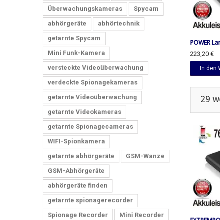
Überwachungskameras
Spycam
abhörgeräte
abhörtechnik
getarnte Spycam
POWER Lang
Mini Funk-Kamera
223,20 €
versteckte Videoüberwachung
In den
verdeckte Spionagekameras
getarnte Videoüberwachung
29 w
getarnte Videokameras
getarnte Spionagecameras
WIFI-Spionkamera
getarnte abhörgeräte
GSM-Wanze
GSM-Abhörgeräte
abhörgeräte finden
getarnte spionagerecorder
Spionage Recorder
Mini Recorder