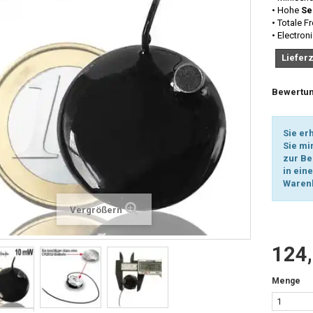
• Hohe
Se
• Totale F
• Electron
Lieferz
Bewertun
Sie er
Sie mi
zur Be
in ein
Warenk
Vergrößern
124,
Menge