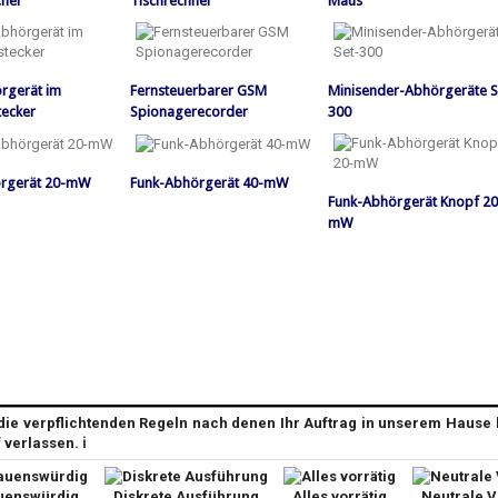
her
Tischrechner
Maus
rgerät im
Fernsteuerbarer GSM
Minisender-Abhörgeräte S
tecker
Spionagerecorder
300
rgerät 20-mW
Funk-Abhörgerät 40-mW
Funk-Abhörgerät Knopf 20
mW
die verpflichtenden Regeln nach denen Ihr Auftrag in unserem Hause 
f verlassen.
ℹ️
uenswürdig
Diskrete Ausführung
Alles vorrätig
Neutrale 