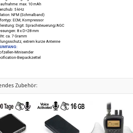
maufnahme: max. 10 mAh
uenzhub: 5 kHz
lation: NFM (Schmalband)
ofontyp: ECM, Kompressor
oleistung: Digit. Sprachsteuerung/AGC
ssungen: 8 x D=28 mm
cht: ca. 7 Gramm
olungsschutz, extrem kurze Antenne
RUMFANG:
pfzellen-Minisender
cification-Beipackzettel
endes Zubehör: