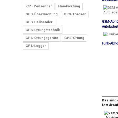
Aschenbec
KfZ- Peilsender
Handyortung
GPS-Überwachung
GPS-Tracker
GSM-Abhö
GPS-Peilsender
Autolades
GPS-Ortungstechnik
GPS-Ortungsgeräte
GPS-Ortung
Funk-Abhö
GPS-Logger
Das sind 
fest drau
Vertra