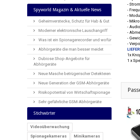
- Stro
Spyworld Magazin & Aktuelle News
- Freq
- Modu
Geheimverstecke, Schutz für Hab & Gut
- Mikr
- Audi
Moderner elektronische Lauschangriff
- Abme
- Gewi
Was ist ein Spionagerecorder und wofür
- Verp
Abhörgeräte die man besser meidet
LIEFE
1x Kno
Dubiose Shop-Angebote für
1 x Spe
Abhörgeräte
Neue Masche betrügerischer Detekteien
Neue Generation der GSM-Abhörgeräte
Pass
Risikopotential von Wirtschaftspionage
Sehr gefährliche GSM-Abhörgeräte
Stichwörter
Videoüberwachung
Spionagekameras
Minikameras