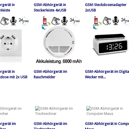
gerät in
GSM-Abhörgerät in
GSM-Steckdosenadapter
leiste
Steckerleiste 4xUSB
2xUSB
gerät in
GSM-Abhörgerät im
GSM-Abhörgerät im Digita
dose mit 2x USB
Rauchmelder
Wecker mit...
rgerät im
GSM-Abhörgerät im
GSM-Abhörgerät in Compu