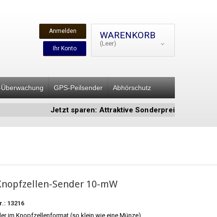
Anmelden
WARENKORB
(Leer)
Ihr Konto
-Überwachung
GPS-Peilsender
Abhörschutz
Jetzt sparen: Attraktive Sonderpreise auf ausgewähl
Knopfzellen-Sender 10-mW
r.:
13216
der im Knopfzellenformat (so klein wie eine Münze)