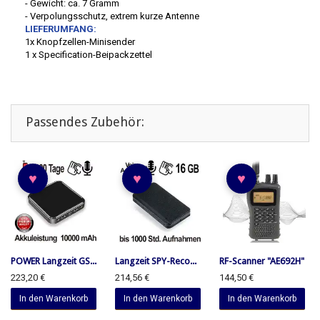
- Gewicht: ca. 7 Gramm
- Verpolungsschutz, extrem kurze Antenne
LIEFERUMFANG:
1x Knopfzellen-Minisender
1 x Specification-Beipackzettel
Passendes Zubehör:
♥
♥
♥
POWER Langzeit GS...
Langzeit SPY-Reco...
RF-Scanner "AE692H"
223,20 €
214,56 €
144,50 €
In den Warenkorb
In den Warenkorb
In den Warenkorb