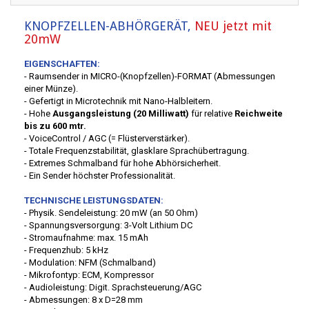
KNOPFZELLEN-ABHÖRGERÄT,
NEU jetzt mit
20mW
EIGENSCHAFTEN:
- Raumsender in MICRO-(Knopfzellen)-FORMAT (Abmessungen
einer Münze).
- Gefertigt in Microtechnik mit Nano-Halbleitern.
- Hohe
Ausgangsleistung (20 Milliwatt)
für relative
Reichweite
bis zu 600 mtr.
- VoiceControl / AGC (= Flüsterverstärker).
- Totale Frequenzstabilität, glasklare Sprachübertragung.
- Extremes Schmalband für hohe Abhörsicherheit.
- Ein Sender höchster Professionalität.
TECHNISCHE LEISTUNGSDATEN:
- Physik. Sendeleistung: 20 mW (an 50 Ohm)
- Spannungsversorgung: 3-Volt Lithium DC
- Stromaufnahme: max. 15 mAh
- Frequenzhub: 5 kHz
- Modulation: NFM (Schmalband)
- Mikrofontyp: ECM, Kompressor
- Audioleistung: Digit. Sprachsteuerung/AGC
- Abmessungen: 8 x D=28 mm